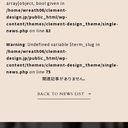
array|object, bool given in
/home/wreath06/clement-
design.jp/public_html/wp-
content/themes/clement-design_theme/single-
news.php
on line
63
Warning
: Undefined variable $term_slug in
/home/wreath06/clement-
design.jp/public_html/wp-
content/themes/clement-design_theme/single-
news.php
on line
75
関連記事がありません。
BACK TO NEWS LIST