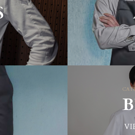
S
CAT
B
VI