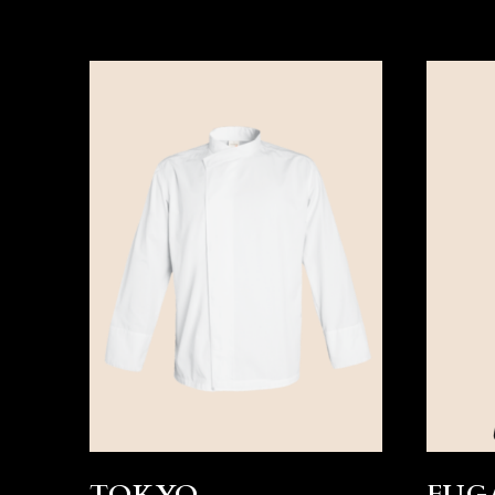
TOKYO
FUG