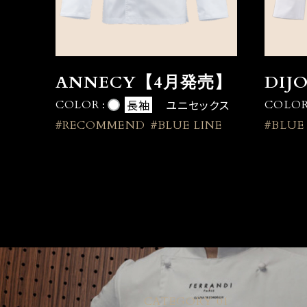
ANNECY【4月発売】
DIJ
長袖
ユニセックス
COLOR :
COLOR
#RECOMMEND
#BLUE LINE
#BLUE
CATEGORY 01