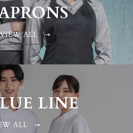
APRONS
VIEW ALL
EGORY 04
LUE LINE
EW ALL