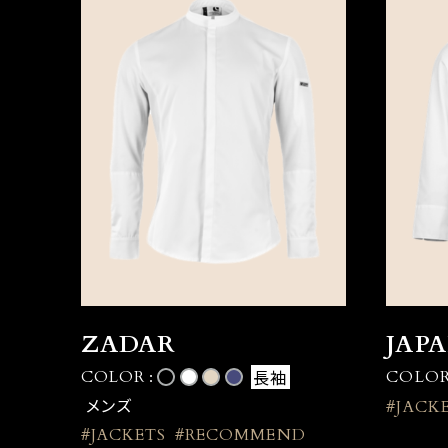
ZADAR
JAP
長袖
COLOR :
COLOR
メンズ
#JACK
#JACKETS
#RECOMMEND