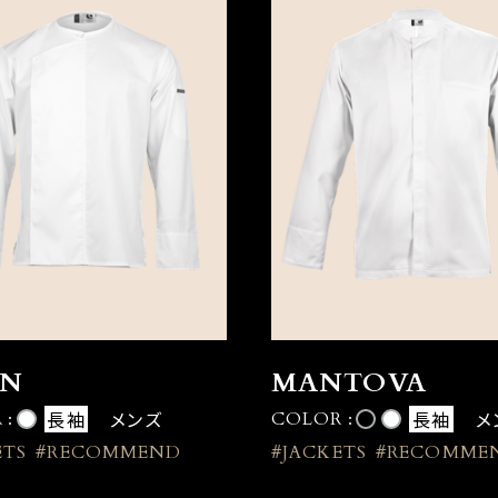
AN
MANTOVA
長袖
メンズ
長袖
メ
 :
COLOR :
ETS
#RECOMMEND
#JACKETS
#RECOMME