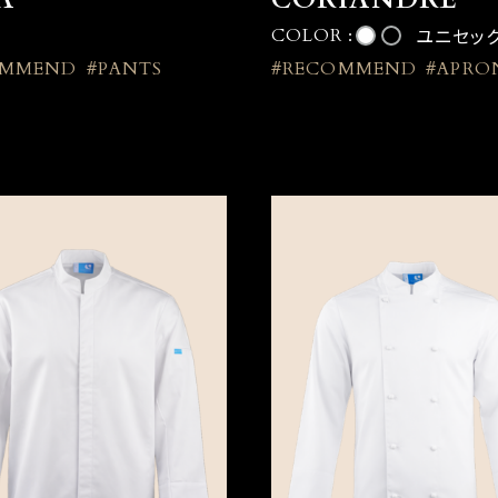
ユニセッ
COLOR :
OMMEND
#PANTS
#RECOMMEND
#APRO