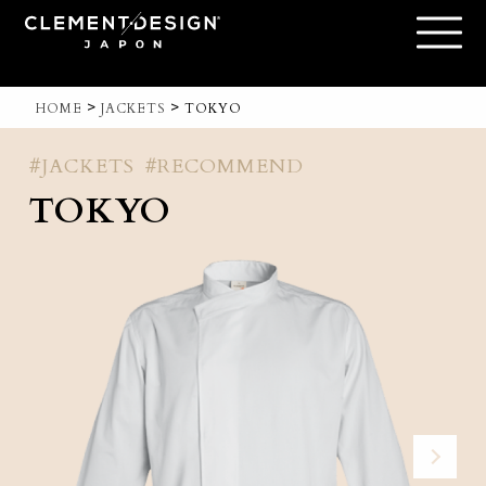
>
>
HOME
JACKETS
TOKYO
#JACKETS
#RECOMMEND
TOKYO