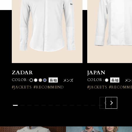
ZADAR
JAPAN
COLOR :
長袖
メンズ
COLOR :
長袖
メン
#JACKETS
#RECOMMEND
#JACKETS
#RECOMM