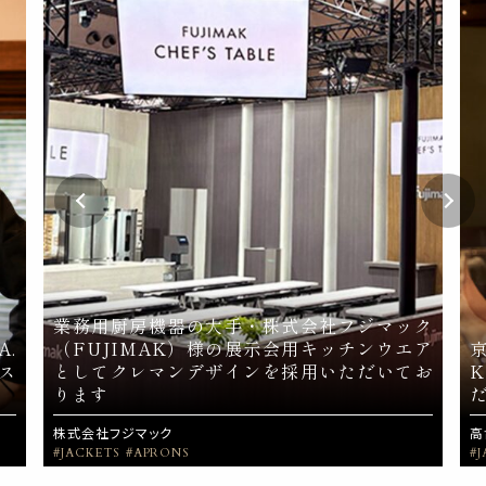
業務用厨房機器の大手・株式会社フジマック
A.
（FUJIMAK）様の展示会用キッチンウエア
ス
としてクレマンデザインを採用いただいてお
ります
株式会社フジマック
高
#JACKETS
#APRONS
#