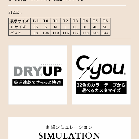
SIZE :
表示サイズ
T-1
T0
T1
T2
T3
T4
T5
T6
JPサイズ
SS
S
M
L
LL
3L
4L
5L
バスト
98
104
110
116
122
128
136
144
刺繍シミュレーション
SIMULATION