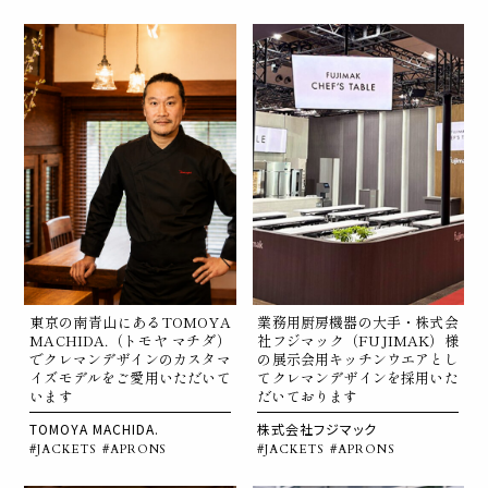
東京の南青山にあるTOMOYA
業務用厨房機器の大手・株式会
MACHIDA.（トモヤ マチダ）
社フジマック（FUJIMAK）様
でクレマンデザインのカスタマ
の展示会用キッチンウエアとし
イズモデルをご愛用いただいて
てクレマンデザインを採用いた
います
だいております
TOMOYA MACHIDA.
株式会社フジマック
#JACKETS
#APRONS
#JACKETS
#APRONS