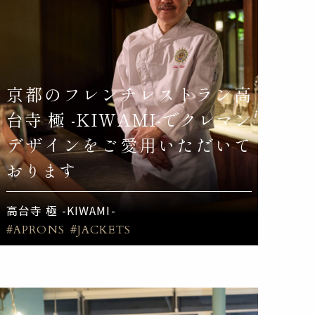
京都のフレンチレストラン高
台寺 極 -KIWAMI-でクレマン
デザインをご愛用いただいて
おります
高台寺 極 -KIWAMI-
#APRONS
#JACKETS