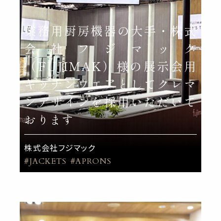
業務用厨房機器の大手・株式
会社フジマック
（FUJIMAK）様の展示会用
キッチンウエアとしてクレマ
ンデザインを採用いただいて
おります
株式会社フジマック
#JACKETS
#APRONS