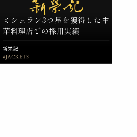
ミシュラン3つ星を獲得した中
華料理店での採用実績
新栄記
#JACKETS