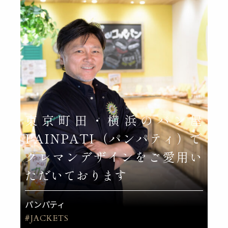
東京町田・横浜のパン屋
PAINPATI（パンパティ）で
クレマンデザインをご愛用い
ただいております
パンパティ
#JACKETS