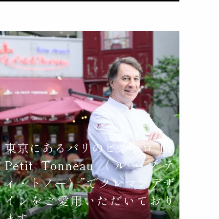
東京にあるパリのビストロ”Le
Petit Tonneau（ル・プテ
ィ・トノー）”でクレマンデザ
インをご愛用いただいており
ます