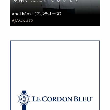
apothéose（アポテオーズ）
#JACKETS