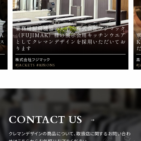
業務用厨房機器の大手・株式会社フジマック
A.
（FUJIMAK）様の展示会用キッチンウエア
ス
としてクレマンデザインを採用いただいてお
ります
株式会社フジマック
高
#JACKETS
#APRONS
#
CONTACT US
クレマンデザインの商品について、取扱店に関するお問い合わ