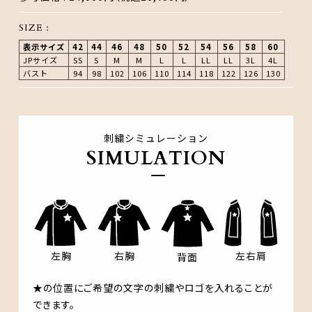
SIZE :
表示サイズ
42
44
46
48
50
52
54
56
58
60
JPサイズ
SS
S
M
M
L
L
LL
LL
3L
4L
バスト
94
98
102
106
110
114
118
122
126
130
刺繍シミュレーション
SIMULATION
左右肩
左胸
右胸
背面
★の位置にご希望の文字の刺繍やロゴを入れることが
できます。