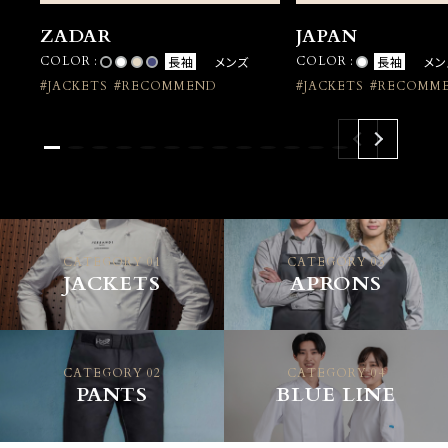
ZADAR
JAPAN
COLOR :
長袖
メンズ
COLOR :
長袖
メン
#JACKETS
#RECOMMEND
#JACKETS
#RECOMM
CATEGORY 01
CATEGORY 03
JACKETS
APRONS
CATEGORY 02
CATEGORY 04
PANTS
BLUE LINE