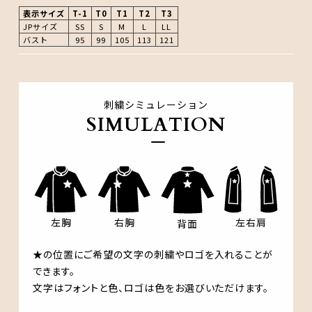
表示サイズ
T-1
T0
T1
T2
T3
JPサイズ
SS
S
M
L
LL
バスト
95
99
105
113
121
刺繍シミュレーション
SIMULATION
左右肩
左胸
右胸
背面
★の位置にご希望の文字の刺繍やロゴを入れることが
できます。
文字はフォントと色、ロゴは色をお選びいただけます。