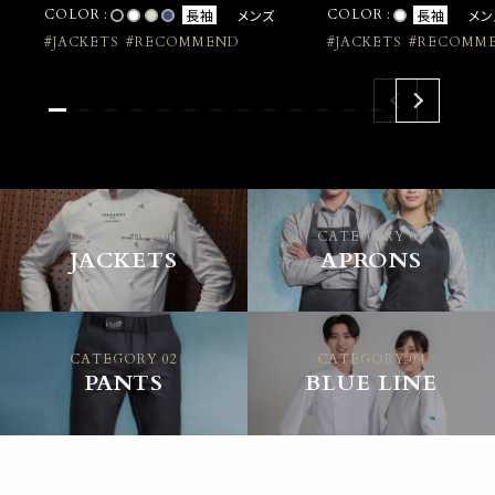
COLOR :
長袖
メンズ
COLOR :
長袖
メン
#JACKETS
#RECOMMEND
#JACKETS
#RECOMM
CATEGORY 01
CATEGORY 03
JACKETS
APRONS
CATEGORY 02
CATEGORY 04
PANTS
BLUE LINE