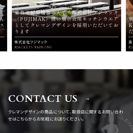
業務用厨房機器の大手・株式会社フジマック
A.
（FUJIMAK）様の展示会用キッチンウエア
ス
としてクレマンデザインを採用いただいてお
ります
株式会社フジマック
高
#JACKETS
#APRONS
#
CONTACT US
クレマンデザインの商品について、取扱店に関するお問い合わ
せは
こちらからお気軽にお送りください。