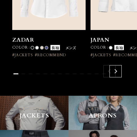
ZADAR
JAPAN
COLOR :
長袖
メンズ
COLOR :
長袖
メン
#JACKETS
#RECOMMEND
#JACKETS
#RECOMM
CATEGORY 01
CATEGORY 03
JACKETS
APRONS