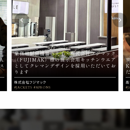
業務用厨房機器の大手・株式会社フジマック
A.
（FUJIMAK）様の展示会用キッチンウエア
ス
としてクレマンデザインを採用いただいてお
ります
株式会社フジマック
高
#JACKETS
#APRONS
#