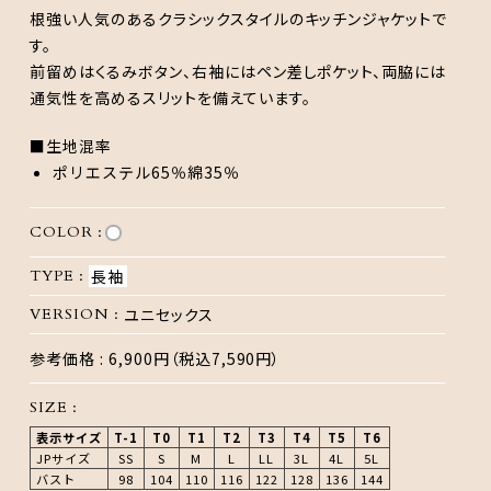
根強い人気のあるクラシックスタイルのキッチンジャケットで
す。
前留めはくるみボタン、右袖にはペン差しポケット、両脇には
通気性を高めるスリットを備えています。
■生地混率
ポリエステル65％綿35％
COLOR :
TYPE :
長袖
VERSION :
ユニセックス
参考価格 :
6,900円（税込7,590円）
SIZE :
表示サイズ
T-1
T0
T1
T2
T3
T4
T5
T6
JPサイズ
SS
S
M
L
LL
3L
4L
5L
バスト
98
104
110
116
122
128
136
144