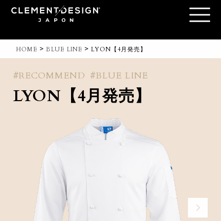
>
>
HOME
BLUE LINE
LYON【4月発売】
#RECOMMEND
#BLUE LINE
LYON【4月発売】